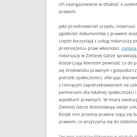
ich zaangażowanie w dbałość o aute
prawem.
Jako przedstawiciel urzędu, notarius
zgodność dokumentów z prawem oraz 
często korzystają z usług notariuszy
przenoszeniu praw własności.
zielona
notariuszy w Zielonej Górze sprawiają, 
dostarczają klientom pewność co do 
się środowisku prawnym i gospodarczy
potrzeb społeczności, oferując klaro
z rosnącym zapotrzebowaniem na usług
partnerami dla lokalnej społeczności 
aspektach prawnych. W miarę ewolucj
Zielonej Górze dostosowują swoje usł
Dzięki nim procesy prawne stają się 
prawem, co przyczynia się do stabilnoś
Ten wpis został opublikowany w
artykuly
d