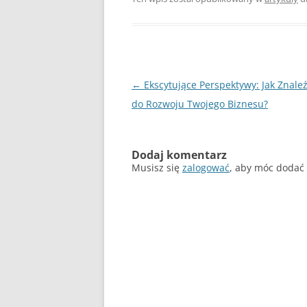
Nawigacja
←
Ekscytujące Perspektywy: Jak Znaleź
wpisu
do Rozwoju Twojego Biznesu?
Dodaj komentarz
Musisz się
zalogować
, aby móc dodać