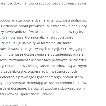
ntyczność dokumentów oraz zgodność z obowiązującym
z odpowiada za potwierdzanie autentyczności podpisów,
udzielanie porad prawnych. Mieszkańcy Zielonej Góry
 przy zawieraniu umów, tworzeniu testamentów czy też
 góra notariusz
Profesjonalizm i skrupulatność
że ich usługi są nie tylko formalne, ale także
prawidłowości podejmowanych decyzji. W rozwijającym
m, notariusze dostosowują się do zmieniających się
wność i zrozumiałość w procesach prawnych. W związku
i notarialne w Zielonej Górze, notariusze są ważnymi
i przedsiębiorstw, wspierając ich w różnorodnych
i otoczenia prawnego i gospodarczego, notariusze w
ugi, aby sprostać zmieniającym się potrzebom klientów.
bardziej dostępne, klarowne i zgodne z obowiązującym
ci i rozwoju społeczności lokalnej.
nia
20 grudnia, 2023
,
.