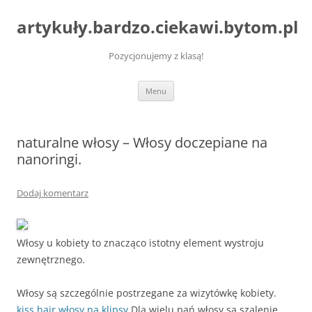
artykuły.bardzo.ciekawi.bytom.pl
Pozycjonujemy z klasą!
Przejdź
Menu
do
treści
naturalne włosy – Włosy doczepiane na
nanoringi.
Dodaj komentarz
Włosy u kobiety to znacząco istotny element wystroju
zewnętrznego.
Włosy są szczególnie postrzegane za wizytówkę kobiety.
kiss hair
włosy na klipsy
Dla wielu pań włosy są szalenie