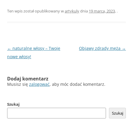
Ten wpis został opublikowany w
artykuly
dnia
19 marca, 2023
,
.
Nawigacja
←
naturalne włosy – Twoje
Objawy zdrady męża
→
wpisu
nowe włosy!
Dodaj komentarz
Musisz się
zalogować
, aby móc dodać komentarz.
Szukaj
Szukaj