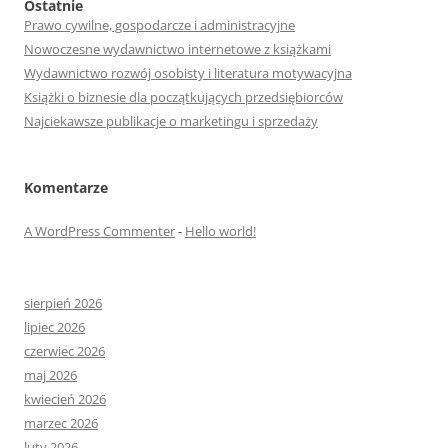
Ostatnie
Prawo cywilne, gospodarcze i administracyjne
Nowoczesne wydawnictwo internetowe z książkami
Wydawnictwo rozwój osobisty i literatura motywacyjna
Książki o biznesie dla początkujących przedsiębiorców
Najciekawsze publikacje o marketingu i sprzedaży
Komentarze
A WordPress Commenter
-
Hello world!
sierpień 2026
lipiec 2026
czerwiec 2026
maj 2026
kwiecień 2026
marzec 2026
luty 2026