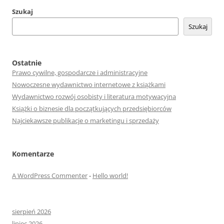
Szukaj
Szukaj
Ostatnie
Prawo cywilne, gospodarcze i administracyjne
Nowoczesne wydawnictwo internetowe z książkami
Wydawnictwo rozwój osobisty i literatura motywacyjna
Książki o biznesie dla początkujących przedsiębiorców
Najciekawsze publikacje o marketingu i sprzedaży
Komentarze
A WordPress Commenter
-
Hello world!
sierpień 2026
lipiec 2026