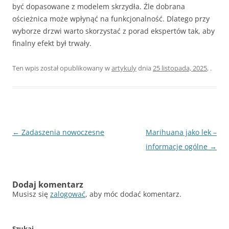
być dopasowane z modelem skrzydła. Źle dobrana
ościeżnica może wpłynąć na funkcjonalność. Dlatego przy
wyborze drzwi warto skorzystać z porad ekspertów tak, aby
finalny efekt był trwały.
Ten wpis został opublikowany w
artykuly
dnia
25 listopada, 2025
,
.
Nawigacja
←
Zadaszenia nowoczesne
Marihuana jako lek –
wpisu
informacje ogólne
→
Dodaj komentarz
Musisz się
zalogować
, aby móc dodać komentarz.
Szukaj