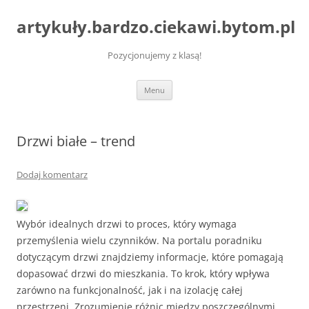
artykuły.bardzo.ciekawi.bytom.pl
Pozycjonujemy z klasą!
Przejdź
Menu
do
treści
Drzwi białe – trend
Dodaj komentarz
Wybór idealnych drzwi to proces, który wymaga
przemyślenia wielu czynników. Na portalu poradniku
dotyczącym drzwi znajdziemy informacje, które pomagają
dopasować drzwi do mieszkania. To krok, który wpływa
zarówno na funkcjonalność, jak i na izolację całej
przestrzeni. Zrozumienie różnic między poszczególnymi