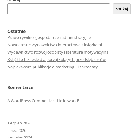
Szukaj
Ostatnie
Prawo cywilne, gospodarcze i administracyjne
Nowoczesne wydawnictwo internetowe z książkami
Wydawnictwo rozwój osobisty i literatura motywacyjna
Książki o biznesie dla początkujących przedsiębiorców
Najciekawsze publikacje o marketingu i sprzedaży
Komentarze
A WordPress Commenter
-
Hello world!
sierpień 2026
lipiec 2026
czerwiec 2026