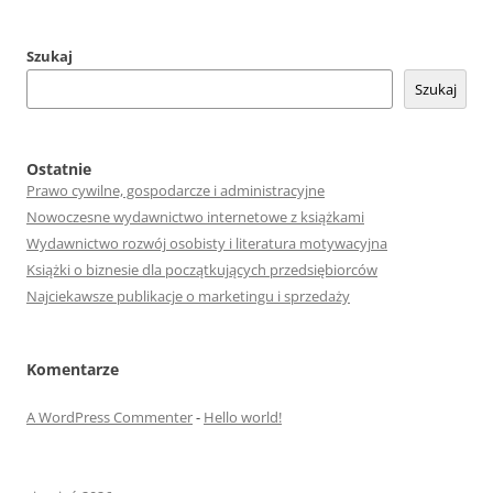
Szukaj
Szukaj
Ostatnie
Prawo cywilne, gospodarcze i administracyjne
Nowoczesne wydawnictwo internetowe z książkami
Wydawnictwo rozwój osobisty i literatura motywacyjna
Książki o biznesie dla początkujących przedsiębiorców
Najciekawsze publikacje o marketingu i sprzedaży
Komentarze
A WordPress Commenter
-
Hello world!