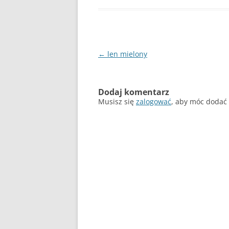
Nawigacja
←
len mielony
wpisu
Dodaj komentarz
Musisz się
zalogować
, aby móc dodać