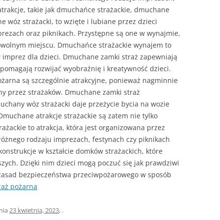
trakcje, takie jak dmuchańce strażackie, dmuchane
 wóz strażacki, to wzięte i lubiane przez dzieci
rezach oraz piknikach. Przystępne są one w wynajmie,
owolnym miejscu. Dmuchańce strażackie wynajem to
w imprez dla dzieci. Dmuchane zamki straż zapewniają
 pomagają rozwijać wyobraźnię i kreatywność dzieci.
żarna są szczególnie atrakcyjne, ponieważ nagminnie
any przez strażaków. Dmuchane zamki straż
uchany wóz strażacki daje przeżycie bycia na wozie
Dmuchane atrakcje strażackie są zatem nie tylko
żackie to atrakcja, która jest organizowana przez
 różnego rodzaju imprezach, festynach czy piknikach
konstrukcje w kształcie domków strażackich, które
zych. Dzięki nim dzieci mogą poczuć się jak prawdziwi
 zasad bezpieczeństwa przeciwpożarowego w sposób
aż pożarna
nia
23 kwietnia, 2023
,
.