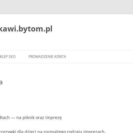
ekawi.bytom.pl
Przejdź
do
KLEP SEO
PROWADZENIE KONTA
treści
a
tach — na piknik oraz imprezę
ozrywki dla dzieci na rozmaitego rodzaju imprezach,