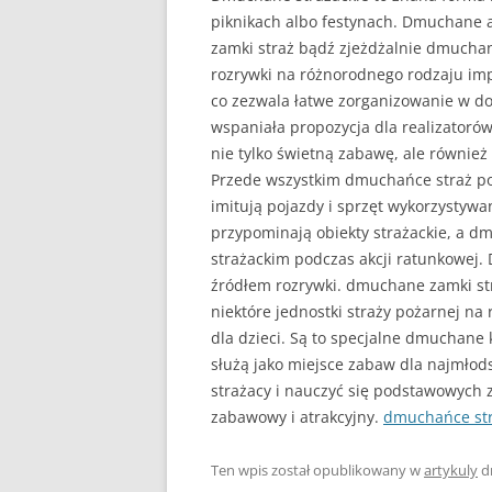
piknikach albo festynach. Dmuchane a
zamki straż bądź zjeżdżalnie dmuchane
rozrywki na różnorodnego rodzaju imp
co zezwala łatwe zorganizowanie w d
wspaniała propozycja dla realizatoró
nie tylko świetną zabawę, ale również
Przede wszystkim dmuchańce straż po
imitują pojazdy i sprzęt wykorzystyw
przypominają obiekty strażackie, a dm
strażackim podczas akcji ratunkowej. 
źródłem rozrywki. dmuchane zamki stra
niektóre jednostki straży pożarnej na
dla dzieci. Są to specjalne dmuchane 
służą jako miejsce zabaw dla najmłods
strażacy i nauczyć się podstawowych
zabawowy i atrakcyjny.
dmuchańce str
Ten wpis został opublikowany w
artykuly
d