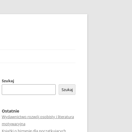
Szukaj
Szukaj
Ostatnie
Wydawnictwo rozwój osobisty i literatura
motywacyjna
Książki o biznesie dla początkujących