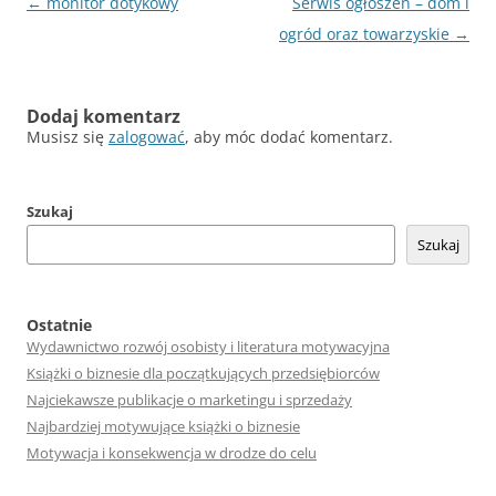
Nawigacja
←
monitor dotykowy
Serwis ogłoszeń – dom i
wpisu
ogród oraz towarzyskie
→
Dodaj komentarz
Musisz się
zalogować
, aby móc dodać komentarz.
Szukaj
Szukaj
Ostatnie
Wydawnictwo rozwój osobisty i literatura motywacyjna
Książki o biznesie dla początkujących przedsiębiorców
Najciekawsze publikacje o marketingu i sprzedaży
Najbardziej motywujące książki o biznesie
Motywacja i konsekwencja w drodze do celu