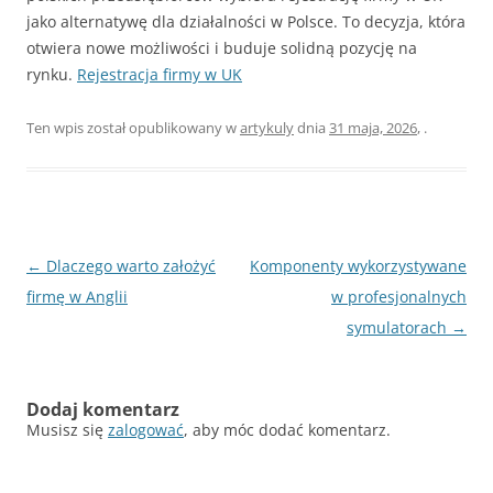
jako alternatywę dla działalności w Polsce. To decyzja, która
otwiera nowe możliwości i buduje solidną pozycję na
rynku.
Rejestracja firmy w UK
Ten wpis został opublikowany w
artykuly
dnia
31 maja, 2026
,
.
Nawigacja
←
Dlaczego warto założyć
Komponenty wykorzystywane
wpisu
firmę w Anglii
w profesjonalnych
symulatorach
→
Dodaj komentarz
Musisz się
zalogować
, aby móc dodać komentarz.