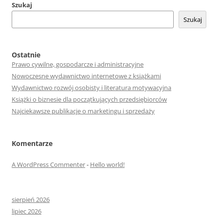
Szukaj
Szukaj
Ostatnie
Prawo cywilne, gospodarcze i administracyjne
Nowoczesne wydawnictwo internetowe z książkami
Wydawnictwo rozwój osobisty i literatura motywacyjna
Książki o biznesie dla początkujących przedsiębiorców
Najciekawsze publikacje o marketingu i sprzedaży
Komentarze
A WordPress Commenter
-
Hello world!
sierpień 2026
lipiec 2026