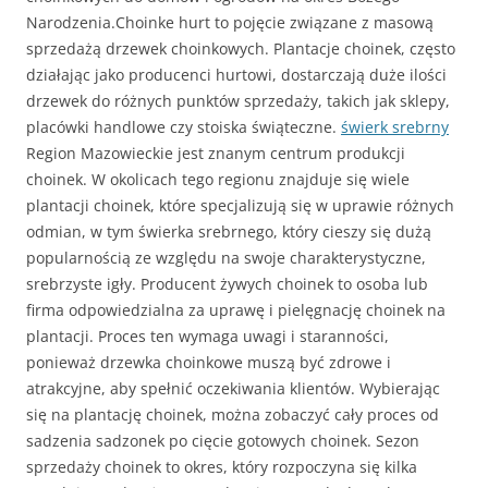
Narodzenia.Choinke hurt to pojęcie związane z masową
sprzedażą drzewek choinkowych. Plantacje choinek, często
działając jako producenci hurtowi, dostarczają duże ilości
drzewek do różnych punktów sprzedaży, takich jak sklepy,
placówki handlowe czy stoiska świąteczne.
świerk srebrny
Region Mazowieckie jest znanym centrum produkcji
choinek. W okolicach tego regionu znajduje się wiele
plantacji choinek, które specjalizują się w uprawie różnych
odmian, w tym świerka srebrnego, który cieszy się dużą
popularnością ze względu na swoje charakterystyczne,
srebrzyste igły. Producent żywych choinek to osoba lub
firma odpowiedzialna za uprawę i pielęgnację choinek na
plantacji. Proces ten wymaga uwagi i staranności,
ponieważ drzewka choinkowe muszą być zdrowe i
atrakcyjne, aby spełnić oczekiwania klientów. Wybierając
się na plantację choinek, można zobaczyć cały proces od
sadzenia sadzonek po cięcie gotowych choinek. Sezon
sprzedaży choinek to okres, który rozpoczyna się kilka