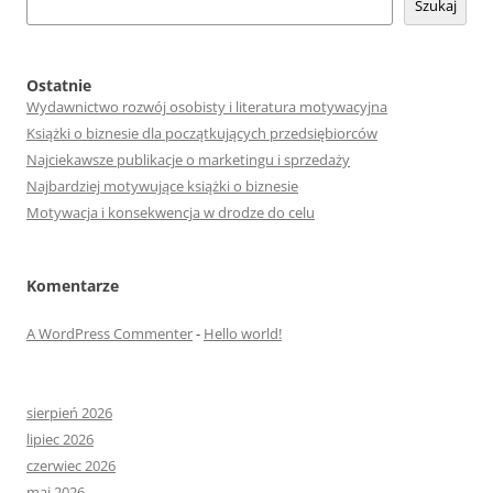
Szukaj
Ostatnie
Wydawnictwo rozwój osobisty i literatura motywacyjna
Książki o biznesie dla początkujących przedsiębiorców
Najciekawsze publikacje o marketingu i sprzedaży
Najbardziej motywujące książki o biznesie
Motywacja i konsekwencja w drodze do celu
Komentarze
A WordPress Commenter
-
Hello world!
sierpień 2026
lipiec 2026
czerwiec 2026
maj 2026