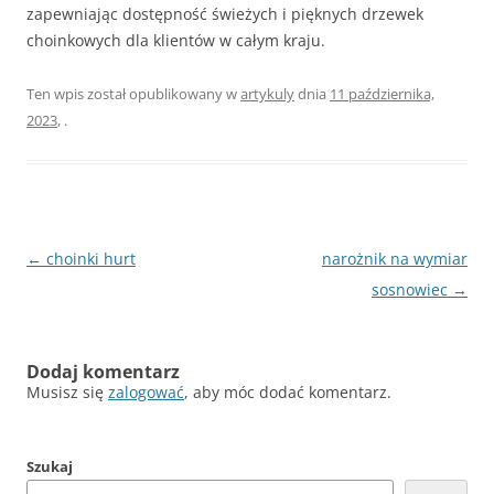
zapewniając dostępność świeżych i pięknych drzewek
choinkowych dla klientów w całym kraju.
Ten wpis został opublikowany w
artykuly
dnia
11 października,
2023
,
.
Nawigacja
←
choinki hurt
narożnik na wymiar
wpisu
sosnowiec
→
Dodaj komentarz
Musisz się
zalogować
, aby móc dodać komentarz.
Szukaj