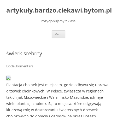
artykuły.bardzo.ciekawi.bytom.pl
Pozycjonujemy z klasą!
Przejdź
Menu
do
treści
świerk srebrny
Dodaj komentarz
Plantacja choinek jest miejscem, gdzie odbywa się uprawa
drzewek choinkowych. W Polsce, zwłaszcza w regionach
takich jak Mazowieckie i Warmińsko-Mazurskie, istnieje
wiele plantacji choinek. Są to miejsca, które odgrywają
kluczową rolę w dostarczaniu świątecznych drzewek
choinkowych do domów i ogrodów na okres Bożego