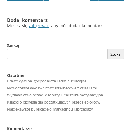
wpisu
Dodaj komentarz
Musisz się
zalogować
, aby móc dodać komentarz.
Szukaj
Szukaj
Ostatnie
Prawo cywilne, gospodarcze i administracyjne
Nowoczesne wydawnictwo internetowe z książkami
Wydawnictwo rozwój osobisty i literatura motywacyjna
Książki o biznesie dla początkujących przedsiębiorców
Najciekawsze publikacje o marketingu i sprzedaży
Komentarze