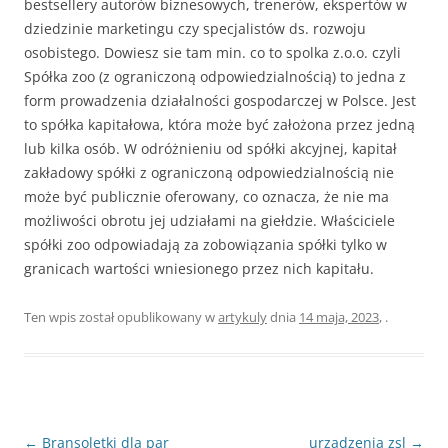
bestsellery autorów biznesowych, trenerów, ekspertów w
dziedzinie marketingu czy specjalistów ds. rozwoju
osobistego. Dowiesz sie tam min. co to spolka z.o.o. czyli
Spółka zoo (z ograniczoną odpowiedzialnością) to jedna z
form prowadzenia działalności gospodarczej w Polsce. Jest
to spółka kapitałowa, która może być założona przez jedną
lub kilka osób. W odróżnieniu od spółki akcyjnej, kapitał
zakładowy spółki z ograniczoną odpowiedzialnością nie
może być publicznie oferowany, co oznacza, że nie ma
możliwości obrotu jej udziałami na giełdzie. Właściciele
spółki zoo odpowiadają za zobowiązania spółki tylko w
granicach wartości wniesionego przez nich kapitału.
Ten wpis został opublikowany w
artykuly
dnia
14 maja, 2023
,
.
Nawigacja
←
Bransoletki dla par
urządzenia zsl
→