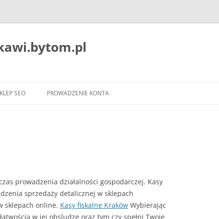
ekawi.bytom.pl
Przejdź
do
KLEP SEO
PROWADZENIE KONTA
treści
dczas prowadzenia działalności gospodarczej. Kasy
adzenia sprzedaży detalicznej w sklepach
 w sklepach online.
Kasy fiskalne Kraków
Wybierając
 łatwością w jej obsludze oraz tym czy spełni Twoje