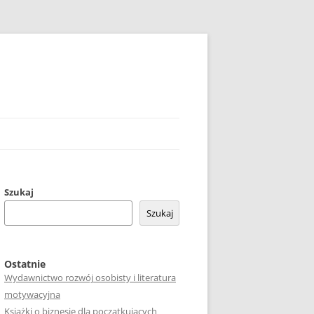
Szukaj
Szukaj
Ostatnie
Wydawnictwo rozwój osobisty i literatura
motywacyjna
Książki o biznesie dla początkujących