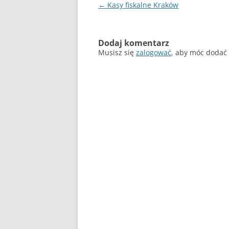
Nawigacja
←
Kasy fiskalne Kraków
wpisu
Dodaj komentarz
Musisz się
zalogować
, aby móc dodać