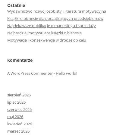
Ostatnie
Wydawnictwo rozwój osobisty i literatura motywacyjna
Książki o biznesie dla początkujących przedsiębiorców
Najciekawsze publikacje o marketingu i sprzedaży
Najbardziej motywujące książki o biznesie
Motywacja i konsekwencja w drodze do celu
Komentarze
A WordPress Commenter
-
Hello world!
sierpień 2026
lipiec 2026
czerwiec 2026
maj 2026
kwiecień 2026
marzec 2026