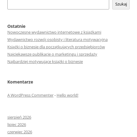
Szukaj
Ostatnie
Nowoczesne wydawnictwo internetowe z książkami
Wydawnictwo rozwój osobisty i literatura motywacyjna
Książki o biznesie dla początkujących przedsiębiorców
Najciekawsze publikacje o marketingu i sprzedaży
Najbardziej motywujące książki o biznesie
Komentarze
A WordPress Commenter
-
Hello world!
sierpień 2026
lipiec 2026
czerwiec 2026