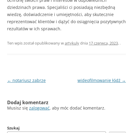
ochronę swoich praw i interesów w odpowiednich
dziedzinach prawa. Specjaliści ci posiadają niezbędną
wiedzę, doświadczenie i umiejętności, aby skutecznie
reprezentować klientów i dążyć do osiągnięcia pozytywnych
rezultatów w ich sprawach.
Ten wpis został opublikowany w
artykuly
dnia
17 czerwca, 2023
,
.
Nawigacja
←
notariusz zabrze
wideofilmowanie łódź
→
wpisu
Dodaj komentarz
Musisz się
zalogować
, aby móc dodać komentarz.
Szukaj