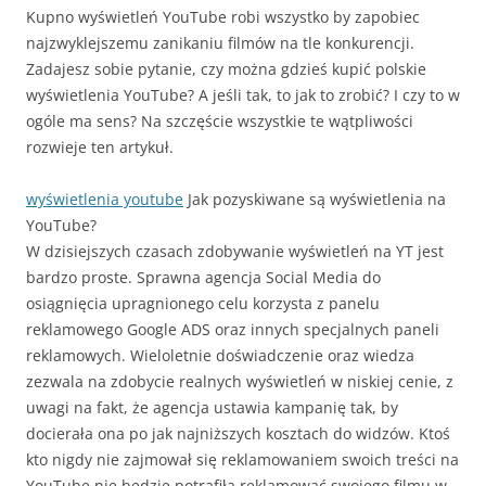
Kupno wyświetleń YouTube robi wszystko by zapobiec
najzwyklejszemu zanikaniu filmów na tle konkurencji.
Zadajesz sobie pytanie, czy można gdzieś kupić polskie
wyświetlenia YouTube? A jeśli tak, to jak to zrobić? I czy to w
ogóle ma sens? Na szczęście wszystkie te wątpliwości
rozwieje ten artykuł.
wyświetlenia youtube
Jak pozyskiwane są wyświetlenia na
YouTube?
W dzisiejszych czasach zdobywanie wyświetleń na YT jest
bardzo proste. Sprawna agencja Social Media do
osiągnięcia upragnionego celu korzysta z panelu
reklamowego Google ADS oraz innych specjalnych paneli
reklamowych. Wieloletnie doświadczenie oraz wiedza
zezwala na zdobycie realnych wyświetleń w niskiej cenie, z
uwagi na fakt, że agencja ustawia kampanię tak, by
docierała ona po jak najniższych kosztach do widzów. Ktoś
kto nigdy nie zajmował się reklamowaniem swoich treści na
YouTube nie będzie potrafiła reklamować swojego filmu w