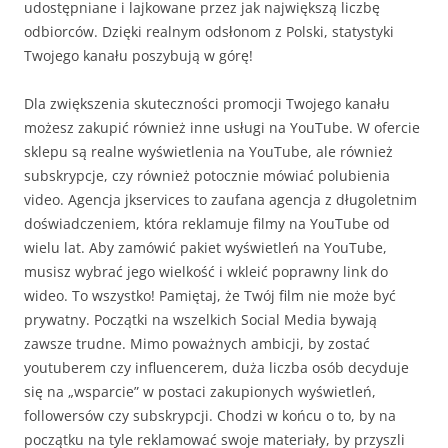
udostępniane i lajkowane przez jak największą liczbę
odbiorców. Dzięki realnym odsłonom z Polski, statystyki
Twojego kanału poszybują w górę!
Dla zwiększenia skuteczności promocji Twojego kanału
możesz zakupić również inne usługi na YouTube. W ofercie
sklepu są realne wyświetlenia na YouTube, ale również
subskrypcje, czy również potocznie mówiać polubienia
video. Agencja jkservices to zaufana agencja z długoletnim
doświadczeniem, która reklamuje filmy na YouTube od
wielu lat. Aby zamówić pakiet wyświetleń na YouTube,
musisz wybrać jego wielkość i wkleić poprawny link do
wideo. To wszystko! Pamiętaj, że Twój film nie może być
prywatny. Początki na wszelkich Social Media bywają
zawsze trudne. Mimo poważnych ambicji, by zostać
youtuberem czy influencerem, duża liczba osób decyduje
się na „wsparcie” w postaci zakupionych wyświetleń,
followersów czy subskrypcji. Chodzi w końcu o to, by na
początku na tyle reklamować swoje materiały, by przyszli