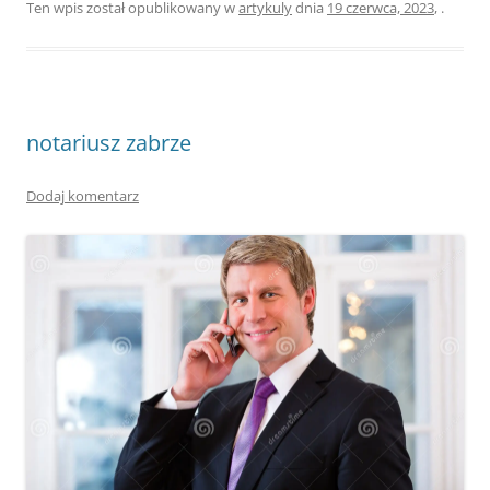
Ten wpis został opublikowany w
artykuly
dnia
19 czerwca, 2023
,
.
notariusz zabrze
Dodaj komentarz