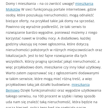
Domy i mieszkania – na co zwrócić uwagę?
mieszkania
Mokotów
W sieci funkcjonują portale internetowe, gdzie
osoby, które poszukują nieruchomości, mogą odnaleźć
bieżące oferty, na przykład takie jak domy na sprzedaż.
Powinno się wyraźnie podkreślić, że taki serwis to
rozwiązanie bardzo wygodne, ponieważ możemy z niego
korzystać nawet w środku nocy. A dodatkowo, każdej
godziny ukazują się nowe ogłoszenia, które dotyczą
nieruchomości położonych w różnych miejscowościach oraz
lokalizacjach. Jest to też fajne rozwiązanie dla tych
wszystkich, którzy pragną sprzedać jakąś nieruchomość, a
więc przykładowo dom, mieszkanie czy inny lokal użytkowy.
Warto zatem zapoznawać się z ogłoszeniami dodawanymi
w takim serwisie, które mogą mieć różną treść, a więc
przykładowo taką jak działki budowlane.
mieszkania
Bemowo
Dzięki funkcjonalności oraz wygodzie użytkowania
takiego serwisu, na 100 procent w szybki i łatwy sposób
uda nam się znaleźć taką nieruchomość, która będzie na
naszą kieszeń, prócz tego będ zie spełniała nasze